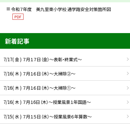
令和７年度 美九里東小学校 通学路安全対策箇所図
PDF
新着記事
7/17( 金 ) ７月１７日（金）～表彰・終業式～
7/16( 木 ) ７月１６日（木）～大掃除②～
7/16( 木 ) ７月１６日（木）～大掃除①～
7/16( 木 ) ７月１6日（木）～授業風景１年国語～
7/15( 水 ) ７月１５日（水）～授業風景６年算数～