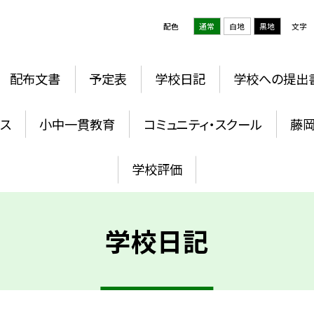
配色
通常
白地
黒地
文字
配布文書
予定表
学校日記
学校への提出
ウス
小中一貫教育
コミュニティ・スクール
藤
学校評価
学校日記