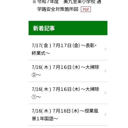
令和７年度 美九里東小学校 通
学路安全対策箇所図
PDF
新着記事
7/17( 金 ) ７月１７日（金）～表彰・
終業式～
7/16( 木 ) ７月１６日（木）～大掃除
②～
7/16( 木 ) ７月１６日（木）～大掃除
①～
7/16( 木 ) ７月１6日（木）～授業風
景１年国語～