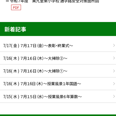
令和７年度 美九里東小学校 通学路安全対策箇所図
PDF
新着記事
7/17( 金 ) ７月１７日（金）～表彰・終業式～
7/16( 木 ) ７月１６日（木）～大掃除②～
7/16( 木 ) ７月１６日（木）～大掃除①～
7/16( 木 ) ７月１6日（木）～授業風景１年国語～
7/15( 水 ) ７月１５日（水）～授業風景６年算数～