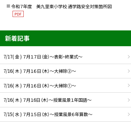
令和７年度 美九里東小学校 通学路安全対策箇所図
PDF
新着記事
7/17( 金 ) ７月１７日（金）～表彰・終業式～
7/16( 木 ) ７月１６日（木）～大掃除②～
7/16( 木 ) ７月１６日（木）～大掃除①～
7/16( 木 ) ７月１6日（木）～授業風景１年国語～
7/15( 水 ) ７月１５日（水）～授業風景６年算数～