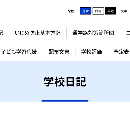
配色
通常
白地
黒地
文字
記
いじめ防止基本方針
通学路対策箇所図
子ども学習応援
配布文書
学校評価
予定表
学校日記