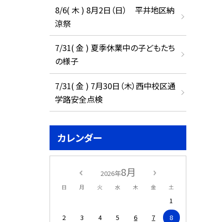
8/6( 木 ) 8月2日（日） 平井地区納
涼祭
7/31( 金 ) 夏季休業中の子どもたち
の様子
7/31( 金 ) 7月30日（木）西中校区通
学路安全点検
カレンダー
8月
2026年
日
月
火
水
木
金
土
1
2
3
4
5
6
7
8