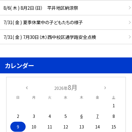
8/6( 木 ) 8月2日（日） 平井地区納涼祭
7/31( 金 ) 夏季休業中の子どもたちの様子
7/31( 金 ) 7月30日（木）西中校区通学路安全点検
カレンダー
8月
2026年
日
月
火
水
木
金
土
1
2
3
4
5
6
7
8
9
10
11
12
13
14
15