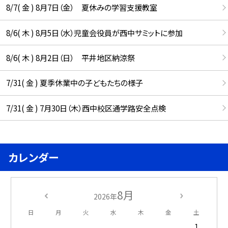
8/7( 金 ) 8月7日（金） 夏休みの学習支援教室
8/6( 木 ) 8月5日（水）児童会役員が西中サミットに参加
8/6( 木 ) 8月2日（日） 平井地区納涼祭
7/31( 金 ) 夏季休業中の子どもたちの様子
7/31( 金 ) 7月30日（木）西中校区通学路安全点検
カレンダー
8月
2026年
日
月
火
水
木
金
土
1