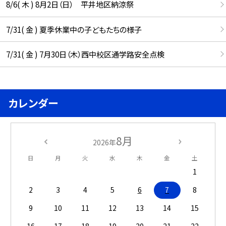
8/6( 木 ) 8月2日（日） 平井地区納涼祭
7/31( 金 ) 夏季休業中の子どもたちの様子
7/31( 金 ) 7月30日（木）西中校区通学路安全点検
カレンダー
8月
2026年
日
月
火
水
木
金
土
1
2
3
4
5
6
7
8
9
10
11
12
13
14
15