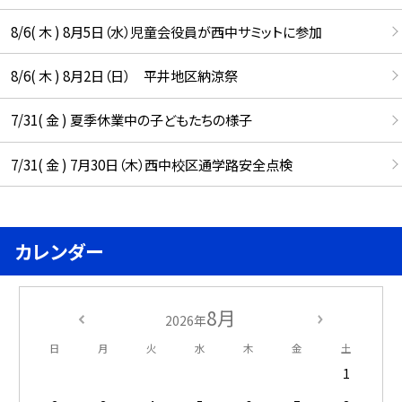
8/6( 木 ) 8月5日（水）児童会役員が西中サミットに参加
8/6( 木 ) 8月2日（日） 平井地区納涼祭
7/31( 金 ) 夏季休業中の子どもたちの様子
7/31( 金 ) 7月30日（木）西中校区通学路安全点検
カレンダー
8月
2026年
日
月
火
水
木
金
土
1