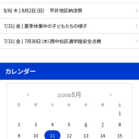
8/6( 木 ) 8月2日（日） 平井地区納涼祭
7/31( 金 ) 夏季休業中の子どもたちの様子
7/31( 金 ) 7月30日（木）西中校区通学路安全点検
カレンダー
8月
2026年
日
月
火
水
木
金
土
1
2
3
4
5
6
7
8
9
10
11
12
13
14
15