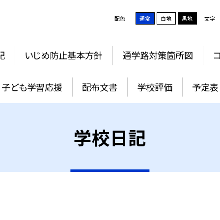
配色
通常
白地
黒地
文字
記
いじめ防止基本方針
通学路対策箇所図
子ども学習応援
配布文書
学校評価
予定表
学校日記