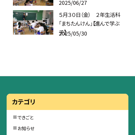
2025/06/27
５月３０日（金） ２年生活科
「まちたんけん」【進んで学ぶ
子】
2025/05/30
カテゴリ
できごと
お知らせ