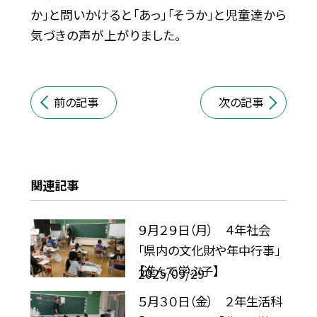
か」と問いかけると「あっ」「そうか」と児童達から
気づきの声が上がりました。
前の記事
次の記事
関連記事
９月２９日（月） ４年社会
「県内の文化財や年中行事」
【進んで学ぶ子】
2025/09/29
５月３０日（金） ２年生活科