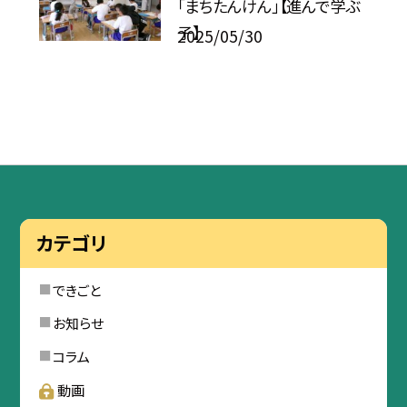
「まちたんけん」【進んで学ぶ
子】
2025/05/30
カテゴリ
できごと
お知らせ
コラム
動画