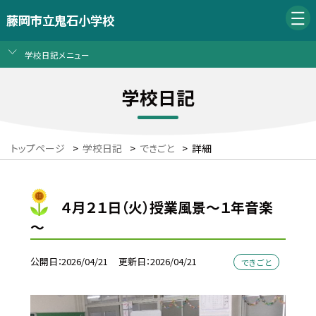
藤岡市立鬼石小学校
学校日記メニュー
学校日記
トップページ
>
学校日記
>
できごと
>
詳細
４月２１日（火）授業風景～１年音楽
～
公開日
2026/04/21
更新日
2026/04/21
できごと