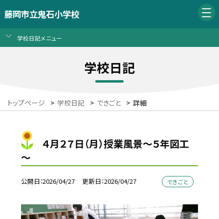
藤岡市立鬼石小学校
学校日記メニュー
学校日記
トップページ
>
学校日記
>
できごと
>
詳細
４月２７日（月）授業風景～５年図工
～
公開日
2026/04/27
更新日
2026/04/27
できごと