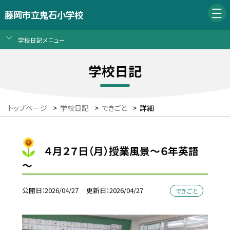
藤岡市立鬼石小学校
学校日記メニュー
学校日記
トップページ
>
学校日記
>
できごと
>
詳細
４月２７日（月）授業風景～６年英語
～
公開日
2026/04/27
更新日
2026/04/27
できごと