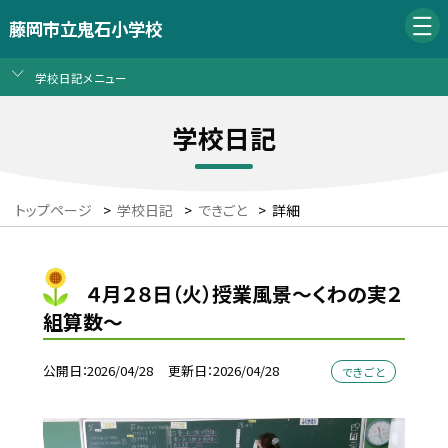
藤岡市立鬼石小学校
学校日記メニュー
学校日記
トップページ
>
学校日記
>
できごと
>
詳細
４月２８日（火）授業風景～くわの実２
組算数～
公開日
2026/04/28
更新日
2026/04/28
できごと