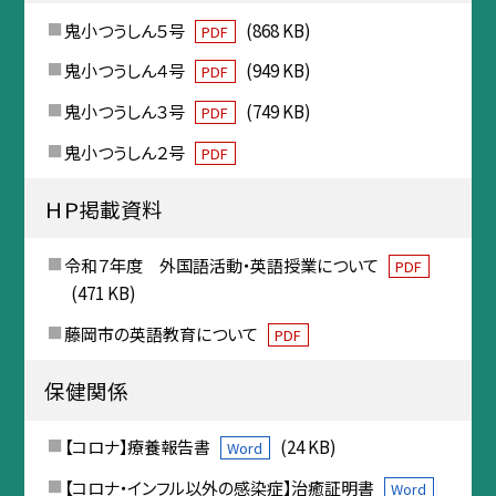
鬼小つうしん５号
(868 KB)
PDF
鬼小つうしん４号
(949 KB)
PDF
鬼小つうしん３号
(749 KB)
PDF
鬼小つうしん２号
PDF
ＨＰ掲載資料
令和７年度 外国語活動・英語授業について
PDF
(471 KB)
藤岡市の英語教育について
PDF
保健関係
【コロナ】療養報告書
(24 KB)
Word
【コロナ・インフル以外の感染症】治癒証明書
Word