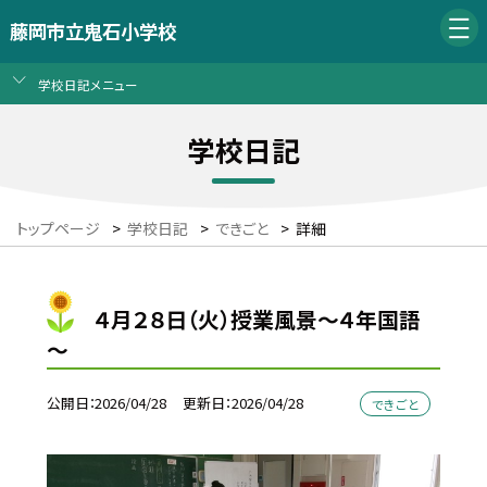
藤岡市立鬼石小学校
学校日記メニュー
学校日記
トップページ
>
学校日記
>
できごと
>
詳細
４月２８日（火）授業風景～４年国語
～
公開日
2026/04/28
更新日
2026/04/28
できごと