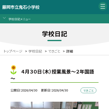
藤岡市立鬼石小学校
学校日記メニュー
学校日記
トップページ
>
学校日記
>
できごと
>
詳細
４月３０日（木）授業風景～２年国語
～
公開日
2026/04/30
更新日
2026/04/30
できごと