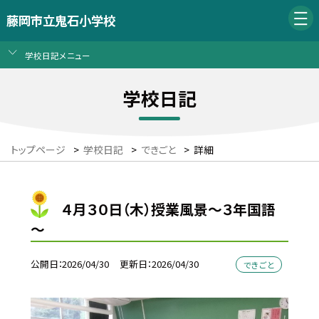
藤岡市立鬼石小学校
学校日記メニュー
学校日記
トップページ
>
学校日記
>
できごと
>
詳細
４月３０日（木）授業風景～３年国語
～
公開日
2026/04/30
更新日
2026/04/30
できごと