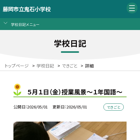
藤岡市立鬼石小学校
学校日記メニュー
学校日記
トップページ
>
学校日記
>
できごと
>
詳細
５月１日（金）授業風景～１年国語～
公開日
2026/05/01
更新日
2026/05/01
できごと