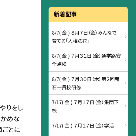
新着記事
8/7( 金 ) ８月７日（金）みんなで
育てる「人権の花」
8/7( 金 ) ７月３１日（金）通学路安
全点検
8/7( 金 ) ７月３０日（木）第２回鬼
石一貫校研修
7/17( 金 ) ７月１７日（金）集団下
やりをし
校
確かめな
7/17( 金 ) ７月１７日（金）学活
節ごとに