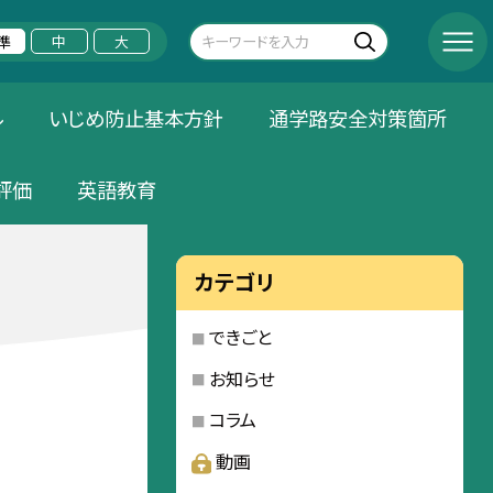
準
中
大
ル
いじめ防止基本方針
通学路安全対策箇所
評価
英語教育
カテゴリ
できごと
お知らせ
コラム
動画