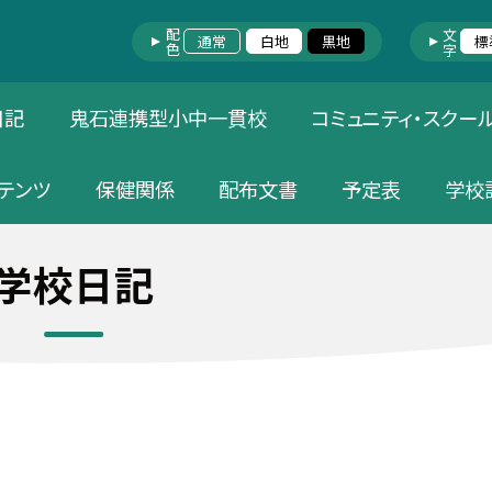
配色
文字
通常
白地
黒地
標
日記
鬼石連携型小中一貫校
コミュニティ・スクー
テンツ
保健関係
配布文書
予定表
学校
学校日記