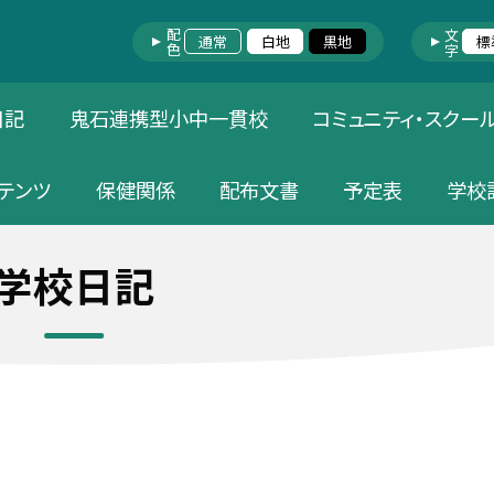
配色
文字
通常
白地
黒地
標
日記
鬼石連携型小中一貫校
コミュニティ・スクー
テンツ
保健関係
配布文書
予定表
学校
学校日記