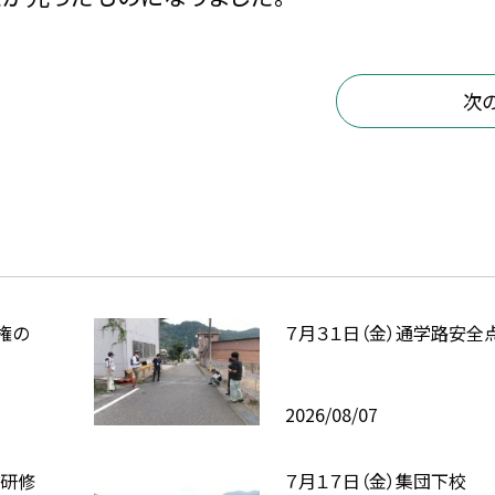
次
権の
７月３１日（金）通学路安全
2026/08/07
校研修
７月１７日（金）集団下校