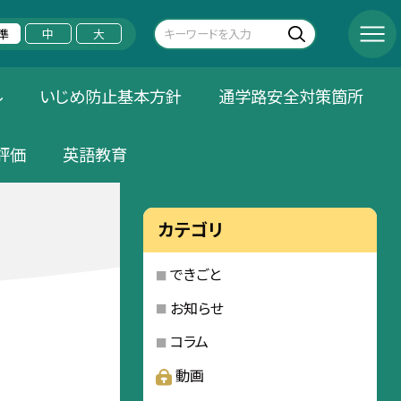
準
中
大
ル
いじめ防止基本方針
通学路安全対策箇所
評価
英語教育
カテゴリ
できごと
お知らせ
コラム
動画