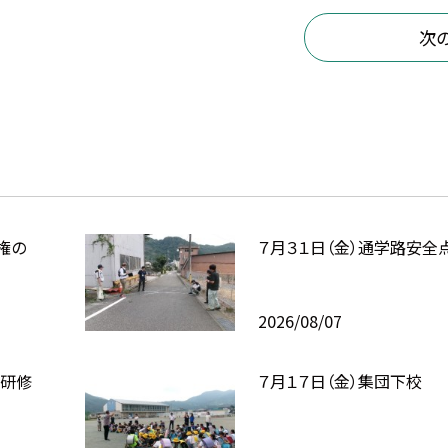
次
権の
７月３１日（金）通学路安全
2026/08/07
校研修
７月１７日（金）集団下校