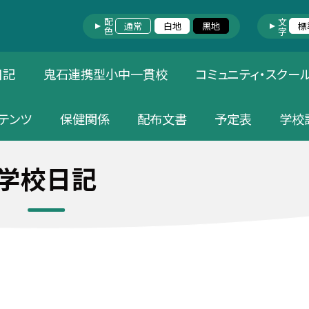
配色
文字
通常
白地
黒地
標
日記
鬼石連携型小中一貫校
コミュニティ・スクー
テンツ
保健関係
配布文書
予定表
学校
学校日記