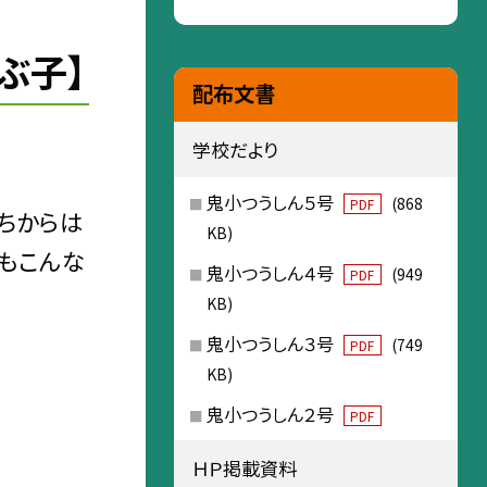
ぶ子】
配布文書
学校だより
鬼小つうしん５号
(868
PDF
ちからは
KB)
ちもこんな
鬼小つうしん４号
(949
PDF
KB)
鬼小つうしん３号
(749
PDF
KB)
鬼小つうしん２号
PDF
ＨＰ掲載資料