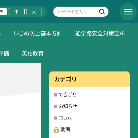
準
中
大
ル
いじめ防止基本方針
通学路安全対策箇所
評価
英語教育
カテゴリ
できごと
お知らせ
コラム
動画