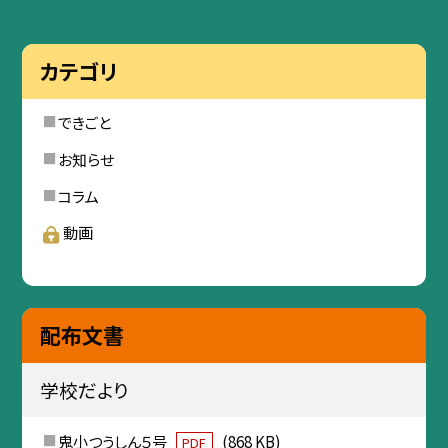
カテゴリ
できごと
お知らせ
コラム
動画
配布文書
学校だより
鬼小つうしん５号
(868 KB)
PDF