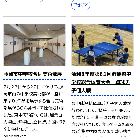
できごと
藤岡市中学校合同美術部展
令和８年度第６１回群馬県中
学校総合体育大会 卓球男
７月２３日から２７日にかけて、藤
子個人戦
岡市内の中学校美術部が一堂に
集まり、作品を展示する合同美術
県中体連総体卓球男子個人戦が
部展がららん藤岡にて開催されま
行われました。 緊張する中始まっ
した。 東中美術部からは、風景画
た試合は、一進一退の攻防が繰り
人物画、静物画、立体造形（食べ物
広げられました。 第1ゲームを取る
や動物をモチーフ...
など、集中力をたかめて戦い抜き