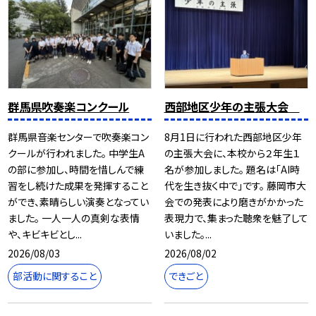
群馬県吹奏楽コンクール
西部地区少年の主張大会
群馬県音楽センターで吹奏楽コン
8月1日に行われた西部地区少年
クールが行われました。 中学生A
の主張大会に、本校から２年生１
の部に参加し、時間を惜しんで練
名が参加しました。 題名は「AI時
習をし続けた成果を発揮すること
代を生き抜く中で」です。 藤岡市大
ができ、素晴らしい演奏となってい
会での発表により磨きがかかった
ました。 一人一人の真剣な表情
表現力で、集まった聴衆を魅了して
や、キビキビとし...
いました。...
2026/08/03
2026/08/02
部活動に関すること
できごと