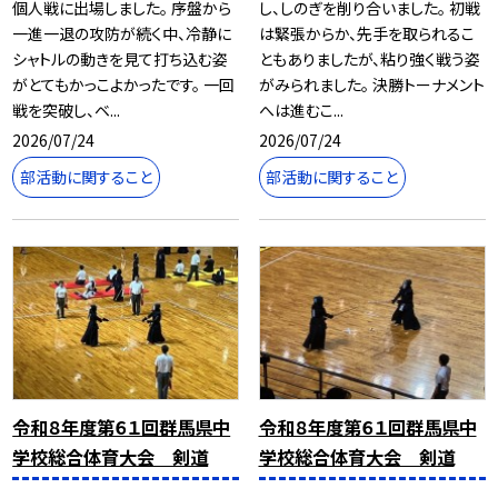
個人戦に出場しました。 序盤から
し、しのぎを削り合いました。 初戦
一進一退の攻防が続く中、冷静に
は緊張からか、先手を取られるこ
シャトルの動きを見て打ち込む姿
ともありましたが、粘り強く戦う姿
がとてもかっこよかったです。 一回
がみられました。 決勝トーナメント
戦を突破し、ベ...
へは進むこ...
2026/07/24
2026/07/24
部活動に関すること
部活動に関すること
令和８年度第６１回群馬県中
令和８年度第６１回群馬県中
学校総合体育大会 剣道
学校総合体育大会 剣道