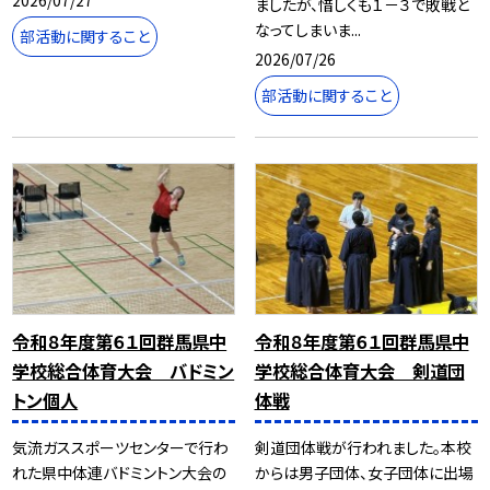
2026/07/27
ましたが、惜しくも１－３で敗戦と
なってしまいま...
部活動に関すること
2026/07/26
部活動に関すること
令和８年度第６１回群馬県中
令和８年度第６１回群馬県中
学校総合体育大会 バドミン
学校総合体育大会 剣道団
トン個人
体戦
気流ガススポーツセンターで行わ
剣道団体戦が行われました。本校
れた県中体連バドミントン大会の
からは男子団体、女子団体に出場