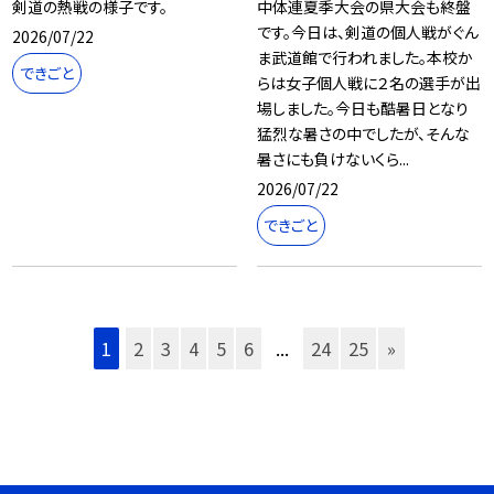
剣道の熱戦の様子です。
中体連夏季大会の県大会も終盤
です。今日は、剣道の個人戦がぐん
2026/07/22
ま武道館で行われました。本校か
できごと
らは女子個人戦に２名の選手が出
場しました。今日も酷暑日となり
猛烈な暑さの中でしたが、そんな
暑さにも負けないくら...
2026/07/22
できごと
1
2
3
4
5
6
...
24
25
»