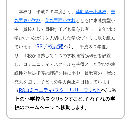
本校は、平成２７年度より、
藤岡第一小学校
、
美
九里東小学校
、
美九里西小学校
とともに東連携型小
中一貫校として目指す子ども像を共有し、９年間の
学びのつながりを大切にした学校づくりに取り組ん
R8学校要覧
へ）。
でいます（
平成３０年度よ
り、４校が連携して１つの学校運営協議会を設置
し、コミュニティ・スクールを基盤とした学びの連
続性と生徒指導の継続を柱に小中一貫教育の一層の
充実を図り、子どもの学力向上を目指しています
R8コミュニティ・スクールリーフレット
へ）。※
（
上の小学校名をクリックすると、それぞれの学
校のホームページへ移動します。