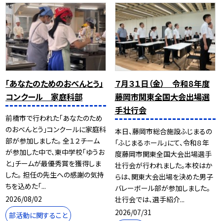
「あなたのためのおべんとう」
７月３１日（金） 令和８年度
コンクール 家庭科部
藤岡市関東全国大会出場選
手壮行会
前橋市で行われた「あなたのため
のおべんとう」コンクールに家庭科
本日、藤岡市総合施設ふじまるの
部が参加しました。 全１２チーム
「ふじまるホール」にて、令和８年
が参加した中で、東中学校「ゆうお
度藤岡市関東全国大会出場選手
と」チームが最優秀賞を獲得しま
壮行会が行われました。本校はか
した。 担任の先生への感謝の気持
らは、関東大会出場を決めた男子
ちを込めた「...
バレーボール部が参加しました。
2026/08/02
壮行会では、選手紹介...
2026/07/31
部活動に関すること