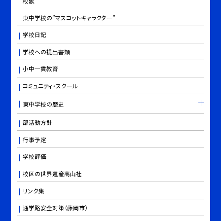
校歌
東中学校の”マスコットキャラクター”
学校日記
学校への提出書類
小中一貫教育
コミュニティ・スクール
東中学校の歴史
部活動方針
行事予定
学校評価
校区の世界遺産高山社
リンク集
通学路安全対策（藤岡市）