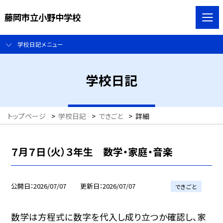
藤岡市立小野中学校
学校日記メニュー
学校日記
トップページ
>
学校日記
>
できごと
>
詳細
７月７日（火）３年生 数学・家庭・音楽
公開日
2026/07/07
更新日
2026/07/07
できごと
数学は方程式に数字を代入し成り立つか確認し、家