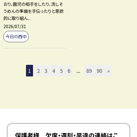
おり、園児の相手をしたり、流しそ
うめんの準備を手伝ったりと意欲
的に取り組ん...
2026/07/31
今日の西中
1
2
3
4
5
6
...
89
90
»
保護者様 欠席・遅刻・早退の連絡はこ