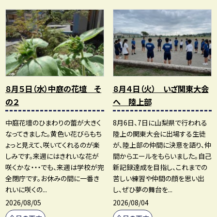
８月５日（水）中庭の花壇 そ
８月４日（火） いざ関東大会
の２
へ 陸上部
中庭花壇のひまわりの蕾が大きく
8月6日、7日に山梨県で行われる
なってきました。黄色い花びらもち
陸上の関東大会に出場する生徒
ょっと見えて、咲いてくれるのが楽
が、陸上部の仲間に決意を語り、仲
しみです。来週にはきれいな花が
間からエールをもらいました。自己
咲くかな・・・でも、来週は学校が完
新記録達成を目指し、これまでの
全閉庁です。お休みの間に一番き
苦しい練習や仲間の顔を思い出
れいに咲くの...
し、ぜひ夢の舞台を...
2026/08/05
2026/08/04