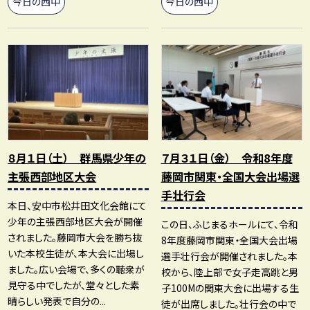
今日の西中
今日の西中
８月１日（土） 群馬県少年の
７月３１日（金） 令和8年度
主張西部地区大会
藤岡市関東・全国大会出場選
手壮行会
本日、安中市松井田文化会館にて
少年の主張西部地区大会が開催
この日、ふじまるホールにて、令和
されました。藤岡市大会を勝ち抜
8年度藤岡市関東・全国大会出場
いた本校生徒が、本大会に出場し
選手壮行会が開催されました。本
ました。広い会場で、多くの聴衆が
校から、陸上部で女子走高跳と男
見守る中でしたが、堂々とした素
子100Mの関東大会に出場する生
晴らしい発表で自分の...
徒が出席しました。壮行会の中で