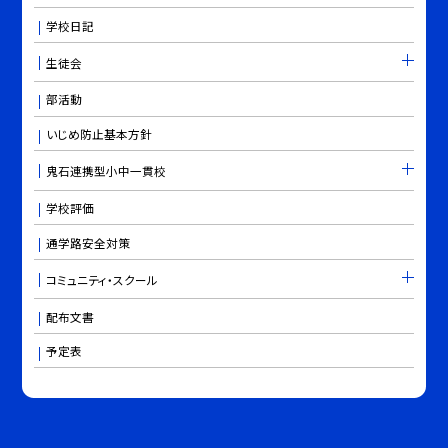
学校日記
生徒会
部活動
いじめ防止基本方針
鬼石連携型小中一貫校
学校評価
通学路安全対策
コミュニティ・スクール
配布文書
予定表