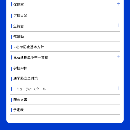
保健室
学校日記
生徒会
部活動
いじめ防止基本方針
鬼石連携型小中一貫校
学校評価
通学路安全対策
コミュニティ・スクール
配布文書
予定表