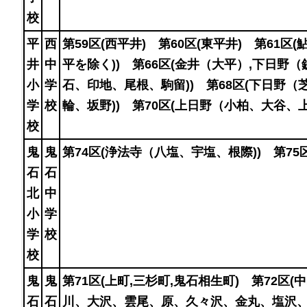
校
平
西
第59区(西平井) 第60区(東平井) 第61区(
井
中
平を除く)) 第66区(金井（大平）,下日野
小
学
石、印地、尾根、駒留)) 第68区(下日野（
学
校
輪、坂野)) 第70区(上日野（小柏、大谷、
校
鬼
鬼
第74区(浄法寺（八塩、宇塩、根際)) 第75区
石
石
北
中
小
学
学
校
校
鬼
鬼
第71区(上町,三杉町,鬼石相生町) 第72区(
石
石
川、大沢、雲尾、原、久々沢、金丸、塩沢、月