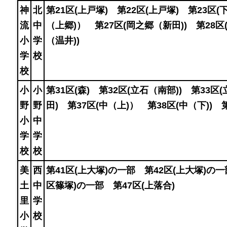
神
北
第21区(上戸塚) 第22区(上戸塚) 第23区(
流
中
（上郷)） 第27区(岡之郷（新田)) 第28区
小
学
（温井))
学
校
校
小
小
第31区(森) 第32区(立石（南部)) 第33区
野
野
田) 第37区(中（上)） 第38区(中（下)) 
小
中
学
学
校
校
美
西
第41区(上大塚)の一部 第42区(上大塚)の一
土
中
区篠塚)の一部 第47区(上落合)
里
学
小
校