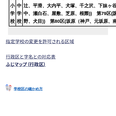
小
中
辻、平滑、大内平、犬塚、千之沢、下妹ヶ谷、
学
学
中、瀬白石、屋敷、芝原、根際)) 第79区
校
校
野、犬目)) 第80区(坂原（神戸、元坂原
指定学校の変更を許可される区域
行政区と字名との対応表
ふじマップ（行政区）
学校区の確かめ方