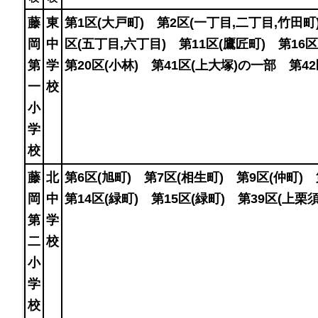
藤
東
第1区(大戸町) 第2区(一丁目,二丁目,竹田町
岡
中
区(五丁目,六丁目) 第11区(鷹匠町) 第16
第
学
第20区(小林) 第41区(上大塚)の一部 第4
一
校
小
学
校
藤
北
第6区(旭町) 第7区(相生町) 第9区(仲町)
岡
中
第14区(緑町) 第15区(緑町) 第39区(上栗
第
学
二
校
小
学
校