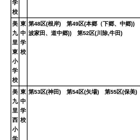
学
校
美
東
第48区(根岸) 第49区(本郷（下郷、中郷)
九
中
波家田、道中郷)) 第52区(川除,牛田)
里
学
東
校
小
学
校
美
東
第53区(神田) 第54区(矢場) 第55区(保美
九
中
里
学
西
校
小
学