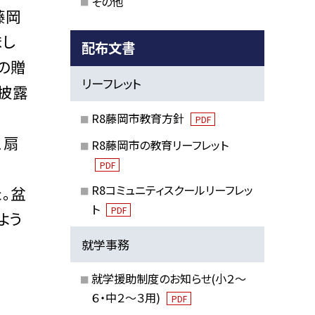
その他
藤岡
まし
配布文書
の贈
リーフレット
披露
R8藤岡市教育方針
PDF
、扇
R8藤岡市の教育リーフレット
PDF
R8コミュニティスクールリーフレッ
。盆
ト
PDF
よう
就学事務
就学援助制度のお知らせ(小２～
６・中２～３用)
PDF