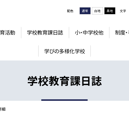
配色
通常
白地
黒地
文字
育活動
学校教育課日誌
小・中学校他
制度・
学びの多様化学校
学校教育課日誌
詳細