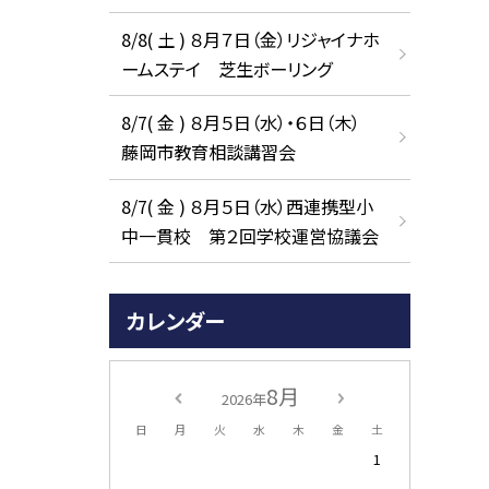
8/8( 土 ) ８月７日（金）リジャイナホ
ームステイ 芝生ボーリング
8/7( 金 ) ８月５日（水）・６日（木）
藤岡市教育相談講習会
8/7( 金 ) ８月５日（水）西連携型小
中一貫校 第２回学校運営協議会
カレンダー
8月
2026年
日
月
火
水
木
金
土
1