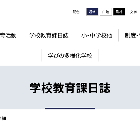
配色
通常
白地
黒地
文字
育活動
学校教育課日誌
小・中学校他
制度・
学びの多様化学校
学校教育課日誌
詳細