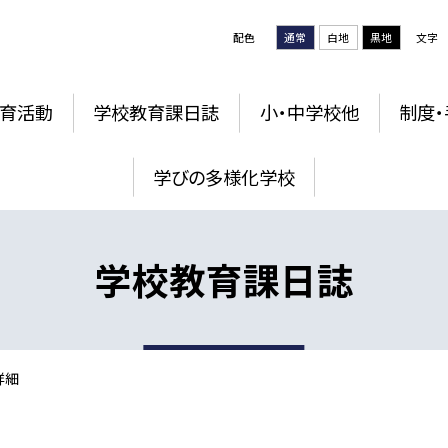
配色
通常
白地
黒地
文字
育活動
学校教育課日誌
小・中学校他
制度・
学びの多様化学校
学校教育課日誌
詳細