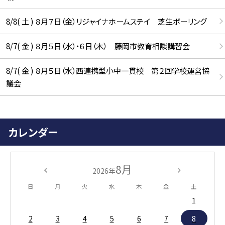
8/8( 土 ) ８月７日（金）リジャイナホームステイ 芝生ボーリング
8/7( 金 ) ８月５日（水）・６日（木） 藤岡市教育相談講習会
8/7( 金 ) ８月５日（水）西連携型小中一貫校 第２回学校運営協
議会
カレンダー
8月
2026年
日
月
火
水
木
金
土
1
2
3
4
5
6
7
8