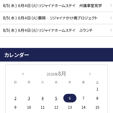
8/5( 水 ) ８月４日（火）リジャイナホームステイ 州議事堂見学
8/5( 水 ) ８月４日（火）藤岡‐リジャイナかけ橋プロジェクト
8/5( 水 ) ８月４日（火）リジャイナホームステイ ぶランチ
カレンダー
8月
2026年
日
月
火
水
木
金
土
1
2
3
4
5
6
7
8
9
10
11
12
13
14
15