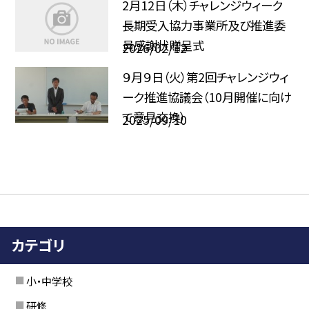
2月12日（木）チャレンジウィーク
長期受入協力事業所及び推進委
員感謝状贈呈式
2026/02/12
９月９日（火）第2回チャレンジウィ
ーク推進協議会（10月開催に向け
て意見交換）
2025/09/10
カテゴリ
小・中学校
研修