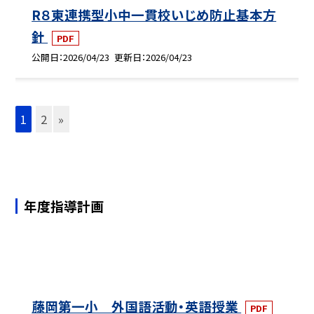
R８東連携型小中一貫校いじめ防止基本方
針
PDF
公開日
2026/04/23
更新日
2026/04/23
1
2
»
年度指導計画
藤岡第一小 外国語活動・英語授業
PDF