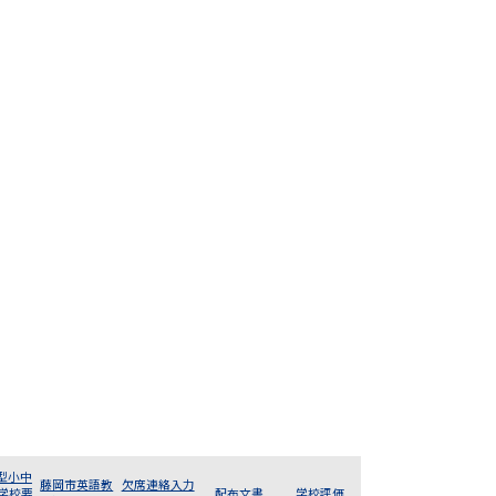
型小中
藤岡市英語教
欠席連絡入力
 学校要
配布文書
学校評価