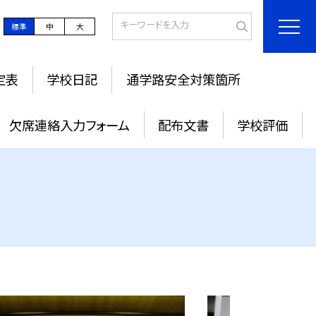
標準
中
大
定表
学校日記
通学路安全対策箇所
欠席連絡入力フォーム
配布文書
学校評価