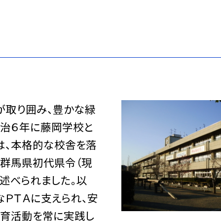
が取り囲み、豊かな緑
明治６年に藤岡学校と
は、本格的な校舎を落
は群馬県初代県令（現
述べられました。以
ＰＴＡに支えられ、安
育活動を常に実践し