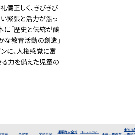
で礼儀正しく、きびきび
よい緊張と活力が漲っ
本に「歴史と伝統が醸
かな教育活動の創造」
ガンに、人権感覚に富
きる力を備えた児童の
東連携
通学路安全対
コミュニティ・
布文書
予定表
学校日記
小中一貫教育
一貫校