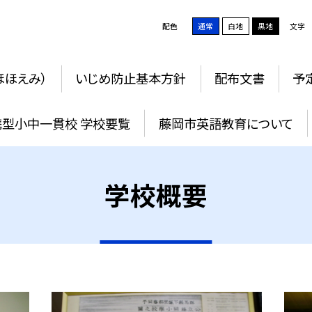
配色
通常
白地
黒地
文字
ほほえみ）
いじめ防止基本方針
配布文書
予
携型小中一貫校 学校要覧
藤岡市英語教育について
学校概要