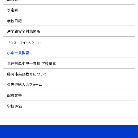
予定表
学校日記
通学路安全対策箇所
コミュニティ・スクール
小中一貫教育
東連携型小中一貫校 学校要覧
藤岡市英語教育について
欠席連絡入力フォーム
配布文書
学校評価