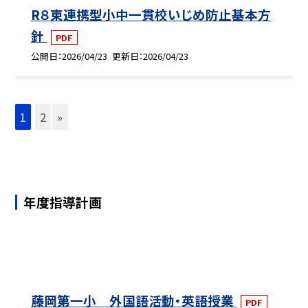
R８東連携型小中一貫校いじめ防止基本方
針
PDF
公開日
2026/04/23
更新日
2026/04/23
1
2
»
年度指導計画
藤岡第一小 外国語活動・英語授業
PDF