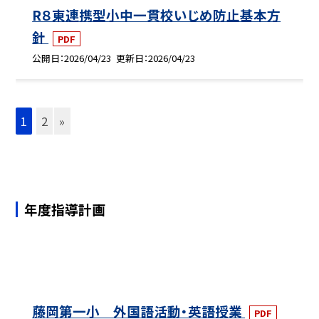
R８東連携型小中一貫校いじめ防止基本方
針
PDF
公開日
2026/04/23
更新日
2026/04/23
1
2
»
年度指導計画
藤岡第一小 外国語活動・英語授業
PDF