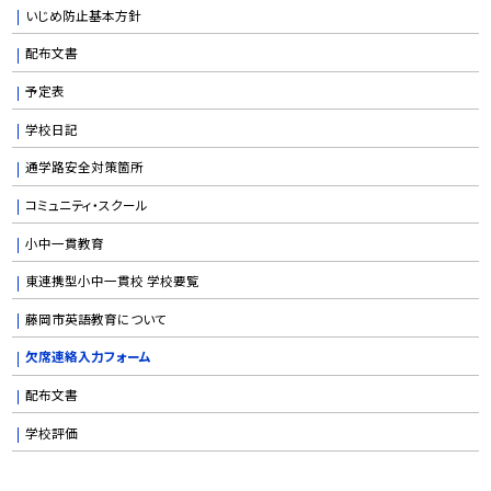
いじめ防止基本方針
配布文書
予定表
学校日記
通学路安全対策箇所
コミュニティ・スクール
小中一貫教育
東連携型小中一貫校 学校要覧
藤岡市英語教育について
欠席連絡入力フォーム
配布文書
学校評価