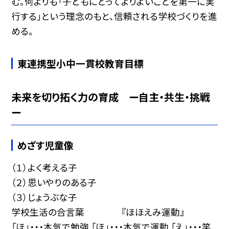
む。何よりも「子どもにとってよりよいことを第一に実
行する」という理念のもと、信頼される学校づくりを進
める。
東連携型小中一貫校教育目標
未来を切り拓く力の育成 ー自主・共生・挑戦
ー
めざす児童像
（１）よく考える子
（２）思いやりのある子
（３）じょうぶな子
学校生活の合言葉 『ほほえみ運動』
「ほ」・・・本気で勉強 「ほ」・・・本気で運動 「え」・・・笑