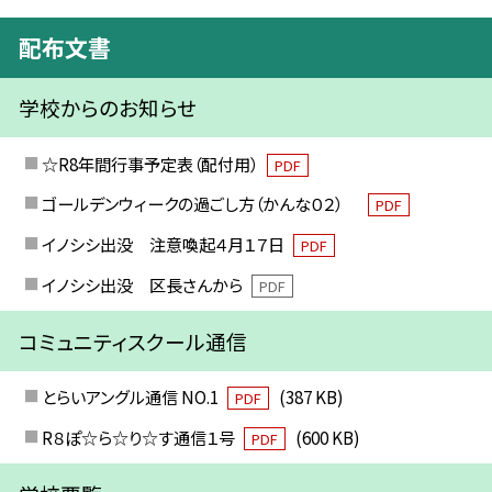
配布文書
学校からのお知らせ
☆R8年間行事予定表（配付用）
PDF
ゴールデンウィークの過ごし方（かんな０２）
PDF
イノシシ出没 注意喚起４月１７日
PDF
イノシシ出没 区長さんから
PDF
コミュニティスクール通信
とらいアングル通信 NO.1
(387 KB)
PDF
R８ぽ☆ら☆り☆す通信１号
(600 KB)
PDF