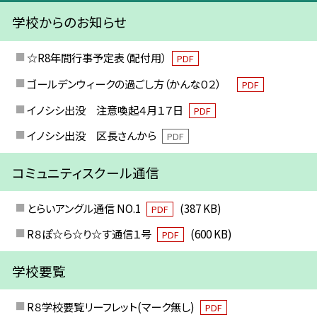
学校からのお知らせ
☆R8年間行事予定表（配付用）
PDF
ゴールデンウィークの過ごし方（かんな０２）
PDF
イノシシ出没 注意喚起４月１７日
PDF
イノシシ出没 区長さんから
PDF
コミュニティスクール通信
とらいアングル通信 NO.1
(387 KB)
PDF
R８ぽ☆ら☆り☆す通信１号
(600 KB)
PDF
学校要覧
R８学校要覧リーフレット(マーク無し)
PDF