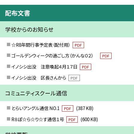
配布文書
学校からのお知らせ
☆R8年間行事予定表（配付用）
PDF
ゴールデンウィークの過ごし方（かんな０２）
PDF
イノシシ出没 注意喚起４月１７日
PDF
イノシシ出没 区長さんから
PDF
コミュニティスクール通信
とらいアングル通信 NO.1
(387 KB)
PDF
R８ぽ☆ら☆り☆す通信１号
(600 KB)
PDF