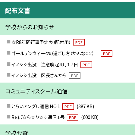
配布文書
学校からのお知らせ
☆R8年間行事予定表（配付用）
PDF
ゴールデンウィークの過ごし方（かんな０２）
PDF
イノシシ出没 注意喚起４月１７日
PDF
イノシシ出没 区長さんから
PDF
コミュニティスクール通信
とらいアングル通信 NO.1
(387 KB)
PDF
R８ぽ☆ら☆り☆す通信１号
(600 KB)
PDF
学校要覧