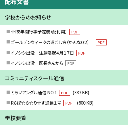
配布文書
学校からのお知らせ
☆R8年間行事予定表（配付用）
PDF
ゴールデンウィークの過ごし方（かんな０２）
PDF
イノシシ出没 注意喚起４月１７日
PDF
イノシシ出没 区長さんから
PDF
コミュニティスクール通信
とらいアングル通信 NO.1
(387 KB)
PDF
R８ぽ☆ら☆り☆す通信１号
(600 KB)
PDF
学校要覧